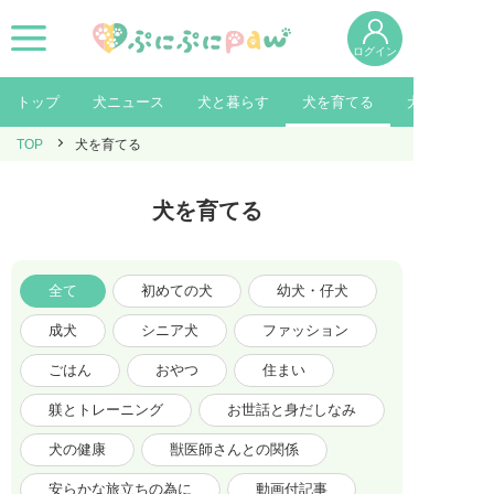
ログイン
トップ
犬ニュース
犬と暮らす
犬を育てる
犬を知る
TOP
犬を育てる
犬を育てる
全て
初めての犬
幼犬・仔犬
成犬
シニア犬
ファッション
ごはん
おやつ
住まい
躾とトレーニング
お世話と身だしなみ
犬の健康
獣医師さんとの関係
安らかな旅立ちの為に
動画付記事