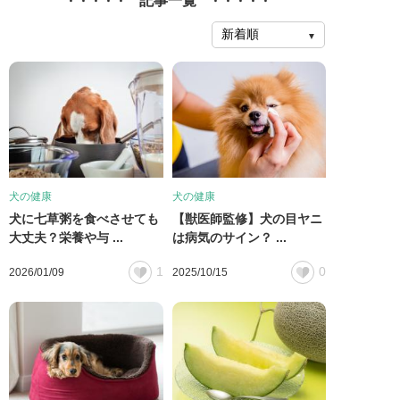
記事一覧
犬の健康
犬の健康
犬に七草粥を食べさせても
【獣医師監修】犬の目ヤニ
大丈夫？栄養や与 ...
は病気のサイン？ ...
1
0
2026/01/09
2025/10/15