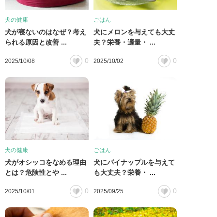
犬の健康
ごはん
犬が寝ないのはなぜ？考え
犬にメロンを与えても大丈
られる原因と改善 ...
夫？栄養・適量・ ...
0
0
2025/10/08
2025/10/02
犬の健康
ごはん
犬がオシッコをなめる理由
犬にパイナップルを与えて
とは？危険性とや ...
も大丈夫？栄養・ ...
0
0
2025/10/01
2025/09/25