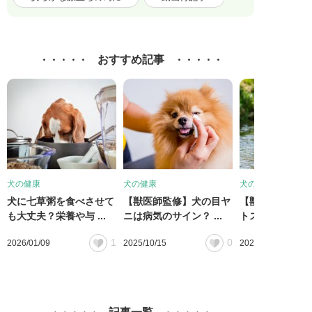
おすすめ記事
犬の健康
犬の健康
犬の健康
犬に七草粥を食べさせて
【獣医師監修】犬の目ヤ
【獣医師監修】
も大丈夫？栄養や与 ...
ニは病気のサイン？ ...
トスピラ症とは？症
1
0
2026/01/09
2025/10/15
2025/09/17