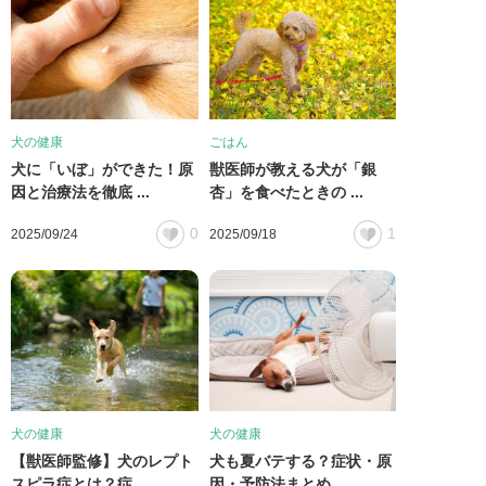
犬の健康
ごはん
犬に「いぼ」ができた！原
獣医師が教える犬が「銀
因と治療法を徹底 ...
杏」を食べたときの ...
0
1
2025/09/24
2025/09/18
犬の健康
犬の健康
【獣医師監修】犬のレプト
犬も夏バテする？症状・原
スピラ症とは？症 ...
因・予防法まとめ