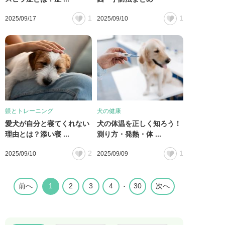
1
1
2025/09/17
2025/09/10
躾とトレーニング
犬の健康
愛犬が自分と寝てくれない
犬の体温を正しく知ろう！
理由とは？添い寝 ...
測り方・発熱・体 ...
2
1
2025/09/10
2025/09/09
前へ
1
2
3
4
30
次へ
･