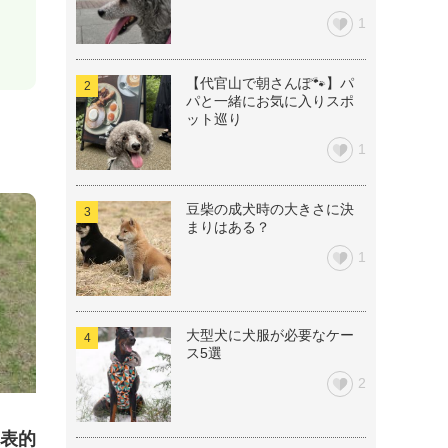
1
【代官山で朝さんぽ🐾】パ
パと一緒にお気に入りスポ
ット巡り
1
豆柴の成犬時の大きさに決
まりはある？
1
大型犬に犬服が必要なケー
ス5選
2
表的