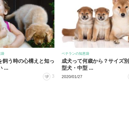
恵袋
ベテランの知恵袋
を飼う時の心構えと知っ
成犬って何歳から？サイズ別
...
型犬・中型 ...
3
2020/01/27