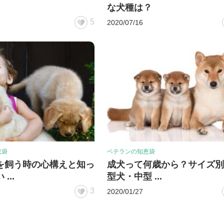
な犬種は？
5
2020/07/16
恵袋
ベテランの知恵袋
を飼う時の心構えと知っ
成犬って何歳から？サイズ別
...
型犬・中型 ...
3
2020/01/27