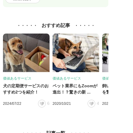
おすすめ記事
価値あるサービス
価値あるサービス
価値あるサービス
犬の定期便サービスのお
ペット業界にもZoomが
飼い主とドッグ
すすめ2つを紹介！
進出！？驚きの新 ...
を繋ぐ犬のアプリ「
6
4
2024/07/22
2020/10/21
2020/02/24