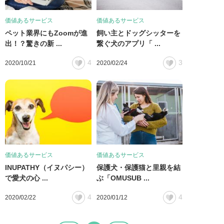
価値あるサービス
価値あるサービス
ペット業界にもZoomが進
飼い主とドッグシッターを
出！？驚きの新 ...
繋ぐ犬のアプリ「 ...
4
3
2020/10/21
2020/02/24
価値あるサービス
価値あるサービス
INUPATHY（イヌパシー）
保護犬・保護猫と里親を結
で愛犬の心 ...
ぶ「OMUSUB ...
4
4
2020/02/22
2020/01/12