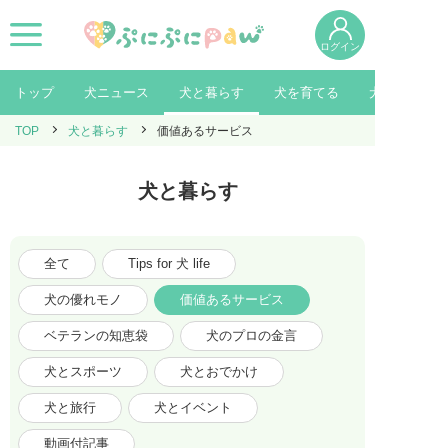
ログイン
トップ
犬ニュース
犬と暮らす
犬を育てる
犬を知る
TOP
犬と暮らす
価値あるサービス
犬と暮らす
全て
Tips for 犬 life
犬の優れモノ
価値あるサービス
ベテランの知恵袋
犬のプロの金言
犬とスポーツ
犬とおでかけ
犬と旅行
犬とイベント
動画付記事