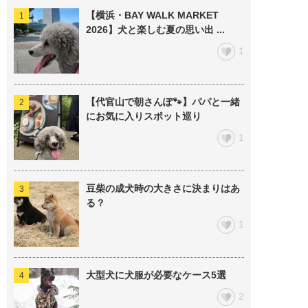
【横浜・BAY WALK MARKET
2026】犬と楽しむ夏の思い出 ...
1
【代官山で朝さんぽ🐾】パパと一緒
にお気に入りスポット巡り
1
豆柴の成犬時の大きさに決まりはあ
る？
1
大型犬に犬服が必要なケース5選
2