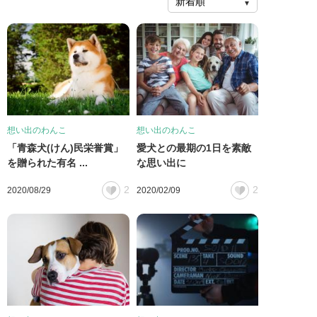
想い出のわんこ
想い出のわんこ
「青森犬(けん)民栄誉賞」
愛犬との最期の1日を素敵
を贈られた有名 ...
な思い出に
2
2
2020/08/29
2020/02/09