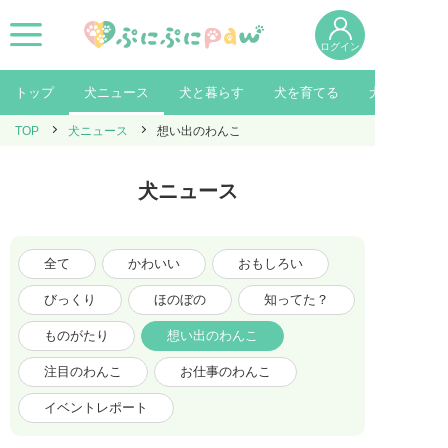
ログイン
トップ
犬ニュース
犬と暮らす
犬を育てる
犬を知る
TOP
犬ニュース
想い出のわんこ
犬ニュース
全て
かわいい
おもしろい
びっくり
ほのぼの
知ってた？
ものがたり
想い出のわんこ
注目のわんこ
お仕事のわんこ
イベントレポート