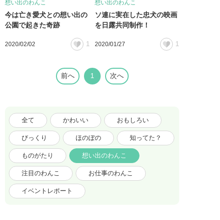
想い出のわんこ
想い出のわんこ
今は亡き愛犬との想い出の
ソ連に実在した忠犬の映画
公園で起きた奇跡
を日露共同制作！
1
1
2020/02/02
2020/01/27
前へ
1
次へ
全て
かわいい
おもしろい
びっくり
ほのぼの
知ってた？
ものがたり
想い出のわんこ
注目のわんこ
お仕事のわんこ
イベントレポート