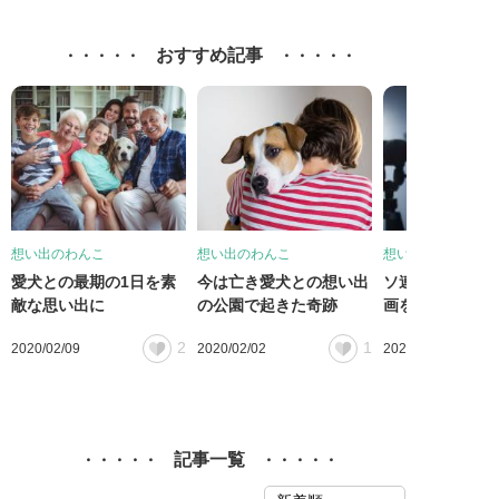
おすすめ記事
想い出のわんこ
想い出のわんこ
想い出のわんこ
愛犬との最期の1日を素
今は亡き愛犬との想い出
ソ連に実在した
敵な思い出に
の公園で起きた奇跡
画を日露共同制
2
1
2020/02/09
2020/02/02
2020/01/27
記事一覧