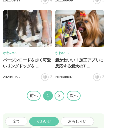
2021/09/27
2021/09/09
かわいい
かわいい
バージンロードを歩く可愛
超かわいい！加工アプリに
いリングドッグを ...
反応する愛犬のT ...
3
3
2020/10/22
2020/08/07
前へ
1
2
次へ
全て
かわいい
おもしろい