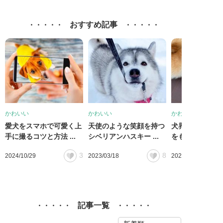
おすすめ記事
かわいい
かわいい
かわいい
愛犬をスマホで可愛く上
天使のような笑顔を持つ
犬界トップクラ
手に撮るコツと方法 ...
シベリアンハスキー ...
をもつ柴犬「味噌ち
3
8
2024/10/29
2023/03/18
2023/03/16
記事一覧