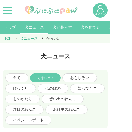
ログイン
トップ
犬ニュース
犬と暮らす
犬を育てる
犬を知る
TOP
犬ニュース
かわいい
犬ニュース
全て
かわいい
おもしろい
びっくり
ほのぼの
知ってた？
ものがたり
想い出のわんこ
注目のわんこ
お仕事のわんこ
イベントレポート