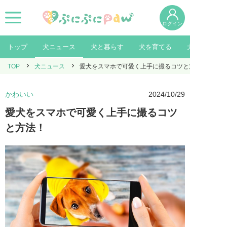
ログイン
トップ
犬ニュース
犬と暮らす
犬を育てる
犬を知る
TOP
犬ニュース
愛犬をスマホで可愛く上手に撮るコツと方法！
かわいい
2024/10/29
愛犬をスマホで可愛く上手に撮るコツ
と方法！