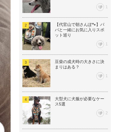
1
【代官山で朝さんぽ🐾】パ
パと一緒にお気に入りスポ
ット巡り
1
豆柴の成犬時の大きさに決
まりはある？
1
大型犬に犬服が必要なケー
ス5選
2