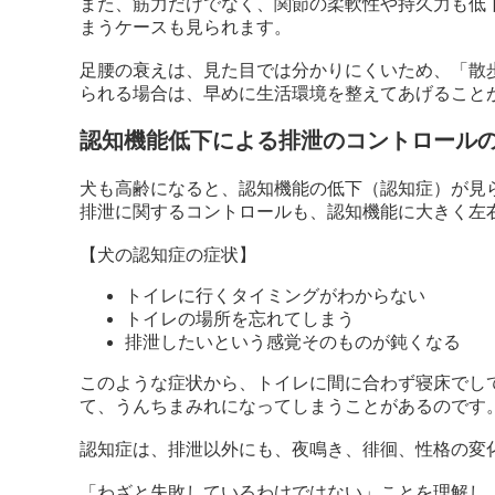
また、筋力だけでなく、関節の柔軟性や持久力も低
まうケースも見られます。
足腰の衰えは、見た目では分かりにくいため、「散
られる場合は、早めに生活環境を整えてあげること
認知機能低下による排泄のコントロール
犬も高齢になると、認知機能の低下（認知症）が見
排泄に関するコントロールも、認知機能に大きく左
【犬の認知症の症状】
トイレに行くタイミングがわからない
トイレの場所を忘れてしまう
排泄したいという感覚そのものが鈍くなる
このような症状から、トイレに間に合わず寝床でし
て、うんちまみれになってしまうことがあるのです
認知症は、排泄以外にも、夜鳴き、徘徊、性格の変
「わざと失敗しているわけではない」ことを理解し