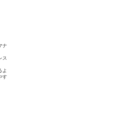
マナ
レス
るよ
やす