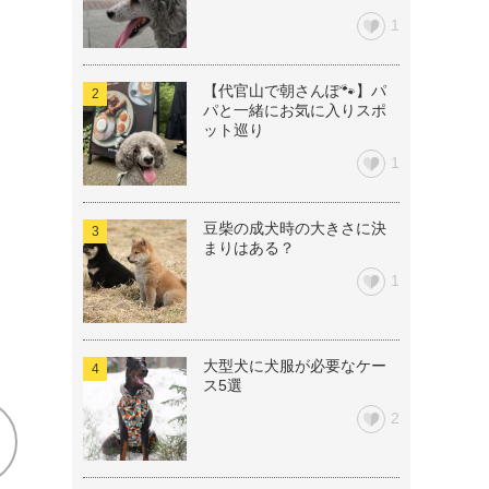
1
【代官山で朝さんぽ🐾】パ
パと一緒にお気に入りスポ
ット巡り
1
豆柴の成犬時の大きさに決
まりはある？
1
大型犬に犬服が必要なケー
ス5選
2