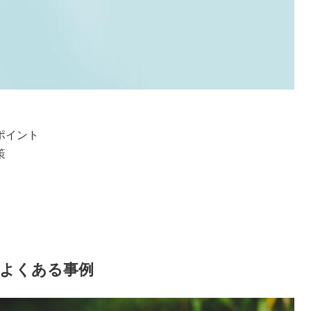
イント



よくある事例