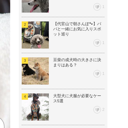
1
【代官山で朝さんぽ🐾】パ
パと一緒にお気に入りスポ
ット巡り
1
豆柴の成犬時の大きさに決
まりはある？
1
大型犬に犬服が必要なケー
ス5選
2