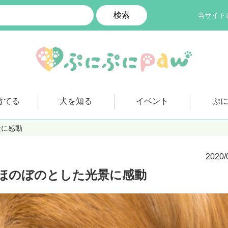
検索
当サイト
育てる
犬を知る
イベント
ぷ
景に感動
2020/
ほのぼのとした光景に感動