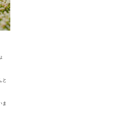
ょ
んと
いま