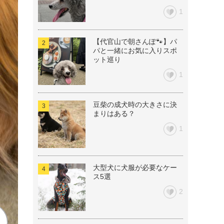
1
【代官山で朝さんぽ🐾】パ
パと一緒にお気に入りスポ
ット巡り
1
豆柴の成犬時の大きさに決
まりはある？
1
大型犬に犬服が必要なケー
ス5選
2