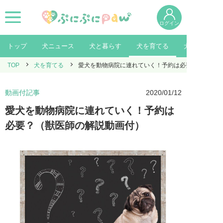
ログイン
トップ
犬ニュース
犬と暮らす
犬を育てる
犬を知る
TOP
犬を育てる
愛犬を動物病院に連れていく！予約は必要？（獣医師
動画付記事
2020/01/12
愛犬を動物病院に連れていく！予約は
必要？（獣医師の解説動画付）