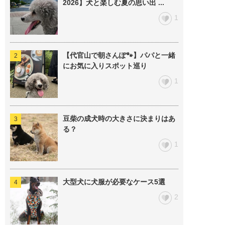
2026】犬と楽しむ夏の思い出 ...
1
【代官山で朝さんぽ🐾】パパと一緒
にお気に入りスポット巡り
1
豆柴の成犬時の大きさに決まりはあ
る？
1
大型犬に犬服が必要なケース5選
2