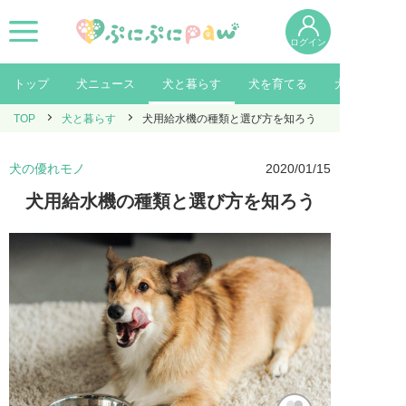
ログイン
トップ
犬ニュース
犬と暮らす
犬を育てる
犬を知る
TOP
犬と暮らす
犬用給水機の種類と選び方を知ろう
犬の優れモノ
2020/01/15
犬用給水機の種類と選び方を知ろう