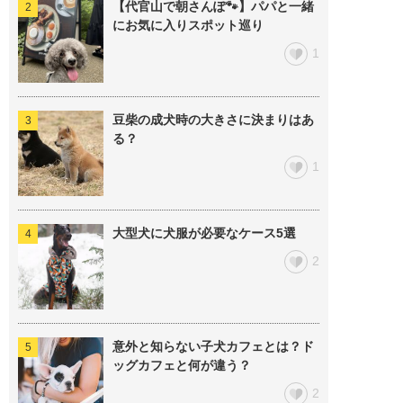
【代官山で朝さんぽ🐾】パパと一緒
にお気に入りスポット巡り
1
豆柴の成犬時の大きさに決まりはあ
る？
1
大型犬に犬服が必要なケース5選
2
意外と知らない子犬カフェとは？ド
ッグカフェと何が違う？
2