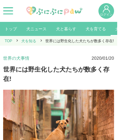
ログイン
トップ
犬ニュース
犬と暮らす
犬を育てる
犬を知る
TOP
犬を知る
世界には野生化した犬たちが数多く存在!
世界の犬事情
2020/01/20
世界には野生化した犬たちが数多く存
在!