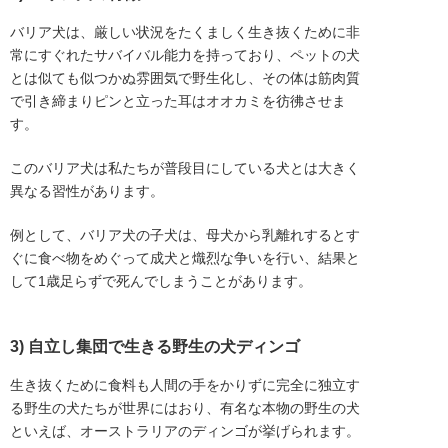
バリア犬は、厳しい状況をたくましく生き抜くために非
常にすぐれたサバイバル能力を持っており、ペットの犬
とは似ても似つかぬ雰囲気で野生化し、その体は筋肉質
で引き締まりピンと立った耳はオオカミを彷彿させま
す。
このバリア犬は私たちが普段目にしている犬とは大きく
異なる習性があります。
例として、バリア犬の子犬は、母犬から乳離れするとす
ぐに食べ物をめぐって成犬と熾烈な争いを行い、結果と
して1歳足らずで死んでしまうことがあります。
3) 自立し集団で生きる野生の犬ディンゴ
生き抜くために食料も人間の手をかりずに完全に独立す
る野生の犬たちが世界にはおり、有名な本物の野生の犬
といえば、オーストラリアのディンゴが挙げられます。