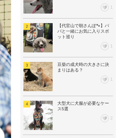
1
【代官山で朝さんぽ🐾】パ
パと一緒にお気に入りスポ
ット巡り
1
豆柴の成犬時の大きさに決
まりはある？
1
大型犬に犬服が必要なケー
ス5選
2