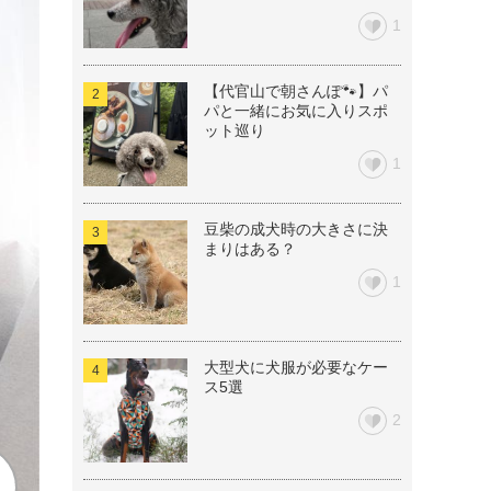
1
【代官山で朝さんぽ🐾】パ
パと一緒にお気に入りスポ
ット巡り
1
豆柴の成犬時の大きさに決
まりはある？
1
大型犬に犬服が必要なケー
ス5選
2