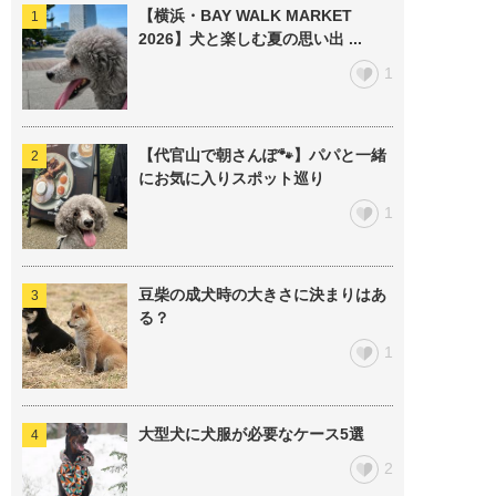
【横浜・BAY WALK MARKET
2026】犬と楽しむ夏の思い出 ...
1
【代官山で朝さんぽ🐾】パパと一緒
にお気に入りスポット巡り
1
豆柴の成犬時の大きさに決まりはあ
る？
1
大型犬に犬服が必要なケース5選
2