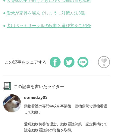
●
犬を家の中で飼うときに役立つ柵の置き場所
●
愛犬が家具を噛んでしまう…対策方法3選
●
犬用ペットサークルの役割と選び方をご紹介
この記事をシェアする
0
この記事を書いたライター
someday03
動物看護の専門学校を卒業後、動物病院で動物看護
して勤務。

愛玩動物飼養管理士、動物看護師統一認定機構にて
認定動物看護師の資格を取得。
