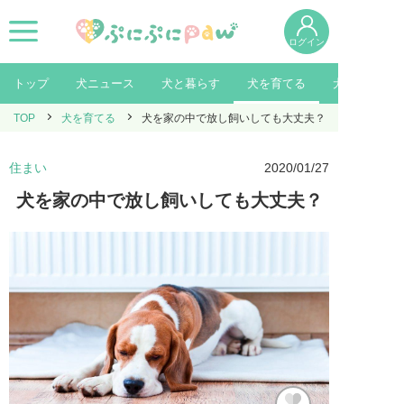
ログイン
トップ
犬ニュース
犬と暮らす
犬を育てる
犬を知る
TOP
犬を育てる
犬を家の中で放し飼いしても大丈夫？
住まい
2020/01/27
犬を家の中で放し飼いしても大丈夫？