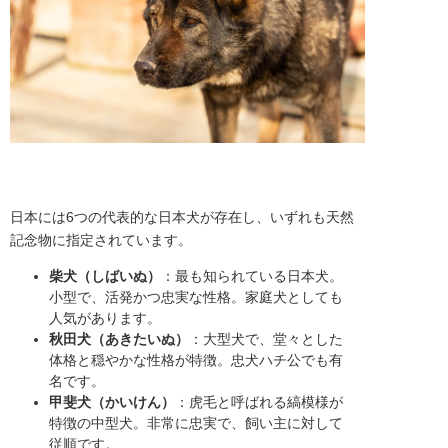
日本には6つの代表的な日本犬が存在し、いずれも天然
記念物に指定されています。
柴犬（しばいぬ）
：最も知られている日本犬。
小型で、活発かつ忠実な性格。家庭犬としても
人気があります。
秋田犬（あきたいぬ）
：大型犬で、堂々とした
体格と穏やかな性格が特徴。忠犬ハチ公でも有
名です。
甲斐犬（かいけん）
：虎毛と呼ばれる縞模様が
特徴の中型犬。非常に忠実で、飼い主に対して
従順です。