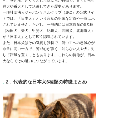
耳、巻き尾、きりっとした顔立ちが特徴で、古くから狩
猟犬や番犬として活躍してきた歴史があります。
一般社団法人ジャパンケネルクラブ（JKC）の公式サイ
トでは、「日本犬」という言葉の明確な定義や一覧は示
されていません。ただし、一般的には日本原産の6犬種
（秋田犬、柴犬、甲斐犬、紀州犬、四国犬、北海道犬）
が「日本犬」として広く認識されています。
また、日本犬はその気質も独特で、飼い主への忠誠心が
非常に高い一方で、警戒心が強く、知らない人や犬に対
して距離を置くこともあります。これらの特徴が、日本
犬ならではの魅力につながっています。
2．代表的な日本犬6種類の特徴まとめ