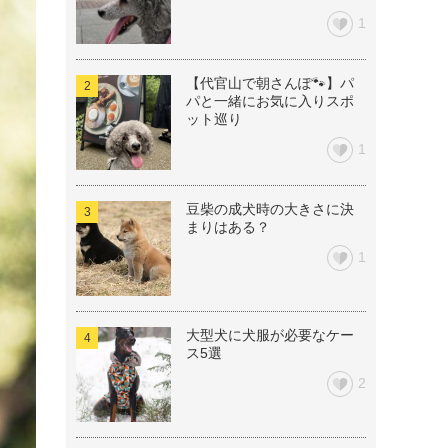
1
【代官山で朝さんぽ🐾】パ
パと一緒にお気に入りスポ
ット巡り
1
豆柴の成犬時の大きさに決
まりはある？
1
大型犬に犬服が必要なケー
ス5選
2