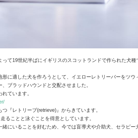
よって19世紀半ばにイギリスのスコットランドで作られた犬種
地形に適した犬を作ろうとして、イエローレトリーバーをツウ
、ブラッドハウンドと交配させました。

れています。

r/
トリーブ(retrieve)』からきています。

、走ることと泳ぐことを得意としています。

一緒にいることを好むため、今では盲導犬や介助犬、セラピー