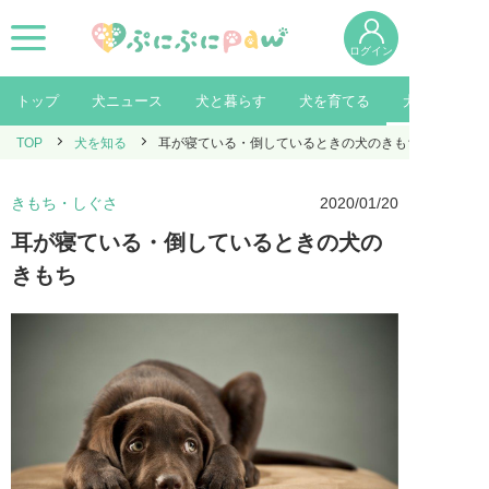
ログイン
トップ
犬ニュース
犬と暮らす
犬を育てる
犬を知る
TOP
犬を知る
耳が寝ている・倒しているときの犬のきもち
きもち・しぐさ
2020/01/20
耳が寝ている・倒しているときの犬の
きもち