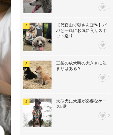
1
【代官山で朝さんぽ🐾】パ
パと一緒にお気に入りスポ
ット巡り
1
豆柴の成犬時の大きさに決
まりはある？
1
大型犬に犬服が必要なケー
ス5選
2