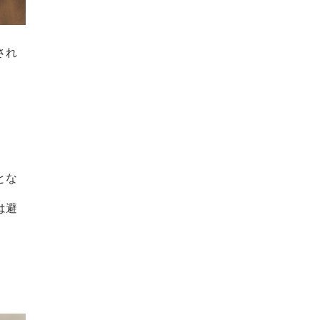
され
とな
は避