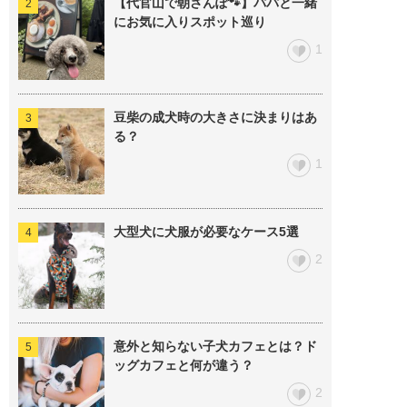
【代官山で朝さんぽ🐾】パパと一緒
にお気に入りスポット巡り
1
豆柴の成犬時の大きさに決まりはあ
る？
1
大型犬に犬服が必要なケース5選
2
意外と知らない子犬カフェとは？ド
ッグカフェと何が違う？
2