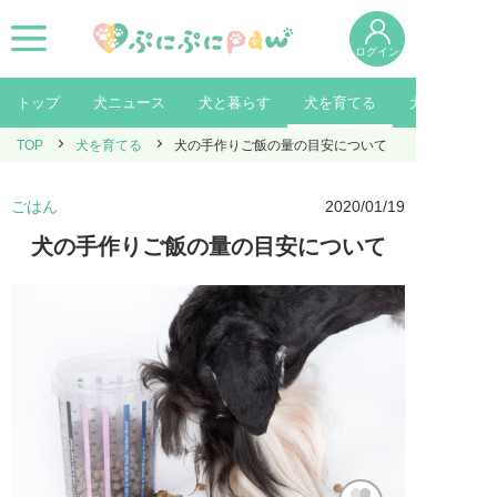
ログイン
トップ
犬ニュース
犬と暮らす
犬を育てる
犬を知る
TOP
犬を育てる
犬の手作りご飯の量の目安について
ごはん
2020/01/19
犬の手作りご飯の量の目安について