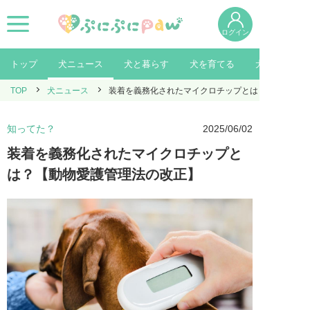
ログイン
トップ
犬ニュース
犬と暮らす
犬を育てる
犬を知る
TOP
犬ニュース
装着を義務化されたマイクロチップとは？【動物愛護
知ってた？
2025/06/02
装着を義務化されたマイクロチップと
は？【動物愛護管理法の改正】