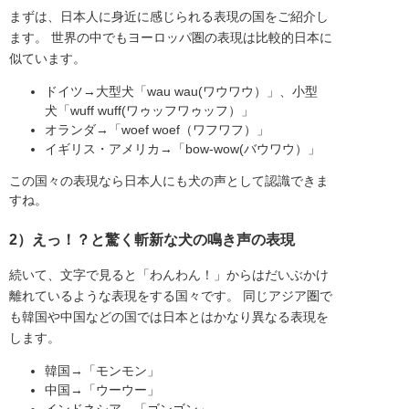
まずは、日本人に身近に感じられる表現の国をご紹介し
ます。 世界の中でもヨーロッパ圏の表現は比較的日本に
似ています。
ドイツ→大型犬「wau wau(ワウワウ）」、小型
犬「wuff wuff(ワゥッフワゥッフ）」
オランダ→「woef woef（ワフワフ）」
イギリス・アメリカ→「bow-wow(バウワウ）」
この国々の表現なら日本人にも犬の声として認識できま
すね。
2）えっ！？と驚く斬新な犬の鳴き声の表現
続いて、文字で見ると「わんわん！」からはだいぶかけ
離れているような表現をする国々です。 同じアジア圏で
も韓国や中国などの国では日本とはかなり異なる表現を
します。
韓国→「モンモン」
中国→「ウーウー」
インドネシア→「ゴンゴン」