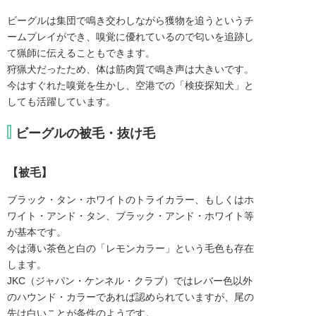
ビーグルは集団で鳴き交わしながら獲物を追うというチ
ームプレイができ、嗅覚に優れているので匂いを追跡し
て猟師に伝えることもできます。

狩猟犬だったため、体は筋肉質で鳴き声は大きいです。

今はすぐれた嗅覚を生かし、空港での「検疫探知犬」と
しても活躍しています。
ビーグルの被毛・抜け毛
【被毛】
ブラック・タン・ホワイトのトライカラー、もしくはホ
ワイト・アンド・タン、ブラック・アンド・ホワイト等
が基本です。
今は薄い茶色と白の「レモンカラー」という毛色も存在
します。
JKC（ジャパン・ケンネル・クラブ）ではレバー色以外
のハウンド・カラーであれば認められていますが、尾の
先は白いことが条件のようです。