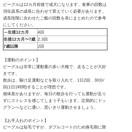
ビーグルは12カ月前後で成犬になります。食事の回数は
消化器系の成長に合わせて変えていく必要があります。
成長段階に合わせたご飯の回数を表にまとめたので参考
にしてください。
～生後12カ月
4回
生後12カ月〜7歳
2,3回
7
歳以降
2回
【運動のポイント】
ビーグルは非常に運動量の多い犬種で、走ることが大好
きです。
散歩は、駆け足運動などを取り入れて、1日2回、30分/
回(1日1時間)することが理想です。
個体差がありますが、毎日の散歩を行っても運動が足り
ずにストレスを感じてしまう子もいます。定期的にドッ
グランへなどに通い、思いきり運動させましょう。
【お手入れのポイント】
ビーグルは短毛ですが、ダブルコートのため換毛期に限