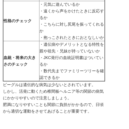
・元気に遊んでいるか
・遠くから声をかけたときに反応す
るか
性格のチェック
・こちらに対し尻尾を振ってくれる
か
・抱っこされたときにおとなしいか
・遺伝病やデメリットとなる特性を
親や祖先・兄妹が持っていないか
血統・将来の大き
・JKC発行の血統証明書はついてい
さのチェック
るか
・数代先までファミリーツリーを確
認できるか
ビーグルは遺伝的な病気は少ないとされています。
しかし、活発に動くため椎間板ヘルニア等の関節の病気
にかかりやすいので注意しましょう。
肥満になりやすいことも関節に負担がかかるので、日頃
から適切な運動をさせてあげることが重要です。