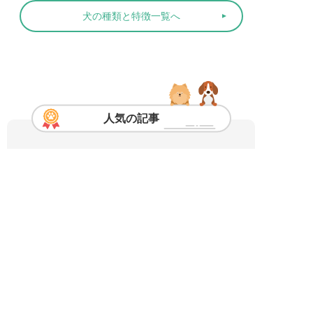
犬の種類と特徴一覧へ
人気の記事
【横浜・BAY WALK MARKET
2026】犬と楽しむ夏の思い出 ...
1
【代官山で朝さんぽ🐾】パパと一緒
にお気に入りスポット巡り
1