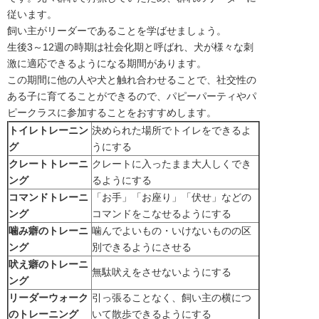
従います。
飼い主がリーダーであることを学ばせましょう。
生後3～12週の時期は社会化期と呼ばれ、犬が様々な刺
激に適応できるようになる期間があります。
この期間に他の人や犬と触れ合わせることで、社交性の
ある子に育てることができるので、パピーパーティやパ
ピークラスに参加することをおすすめします。
トイレトレーニン
決められた場所でトイレをできるよ
グ
うにする
クレートトレーニ
クレートに入ったまま大人しくでき
ング
るようにする
コマンドトレーニ
「お手」「お座り」「伏せ」などの
ング
コマンドをこなせるようにする
噛み癖のトレーニ
噛んでよいもの・いけないものの区
ング
別できるようにさせる
吠え癖のトレーニ
無駄吠えをさせないようにする
ング
リーダーウォーク
引っ張ることなく、飼い主の横につ
のトレーニング
いて散歩できるようにする