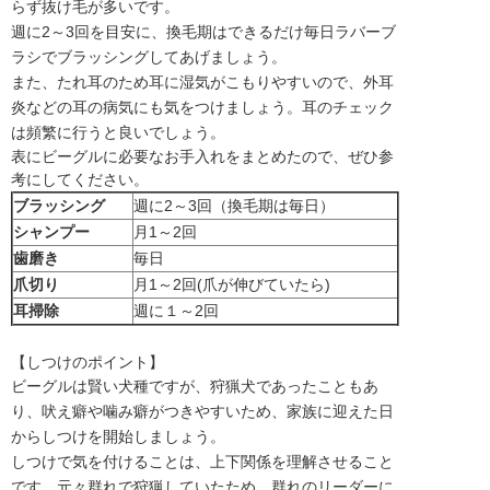
らず抜け毛が多いです。
週に2～3回を目安に、換毛期はできるだけ毎日ラバーブ
ラシでブラッシングしてあげましょう。
また、たれ耳のため耳に湿気がこもりやすいので、外耳
炎などの耳の病気にも気をつけましょう。耳のチェック
は頻繁に行うと良いでしょう。
表にビーグルに必要なお手入れをまとめたので、ぜひ参
考にしてください。
ブラッシング
週に2～3回（換毛期は毎日）
シャンプー
月1～2回
歯磨き
毎日
爪切り
月1～2回(爪が伸びていたら)
耳掃除
週に１～2回
【しつけのポイント】
ビーグルは賢い犬種ですが、狩猟犬であったこともあ
り、吠え癖や噛み癖がつきやすいため、家族に迎えた日
からしつけを開始しましょう。
しつけで気を付けることは、上下関係を理解させること
です。元々群れで狩猟していたため、群れのリーダーに