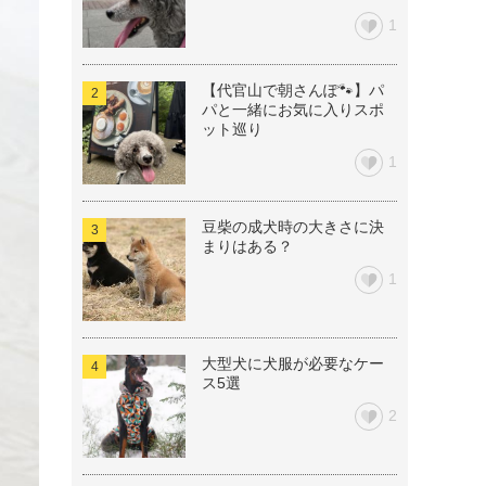
1
【代官山で朝さんぽ🐾】パ
パと一緒にお気に入りスポ
ット巡り
1
豆柴の成犬時の大きさに決
まりはある？
1
大型犬に犬服が必要なケー
ス5選
2