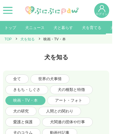
ログイン
トップ
犬ニュース
犬と暮らす
犬を育てる
犬を知る
TOP
犬を知る
映画・TV・本
犬を知る
全て
世界の犬事情
きもち・しぐさ
犬の種類と特徴
映画・TV・本
アート・フォト
犬の研究
人間との関わり
愛護と保護
犬関連の団体や行事
犬のコラム
動画付記事