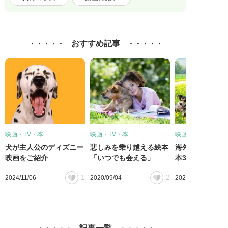
おすすめ記事
映画・TV・本
映画・TV・本
映画・TV・本
犬が主人公のディズニー
悲しみを乗り越える絵本
海外著者の有名
映画をご紹介
「いつでも会える」
本3選！
1
2
2024/11/06
2020/09/04
2020/01/20