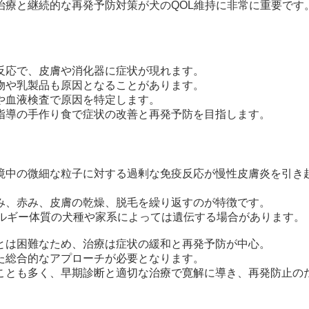
治療と継続的な再発予防対策が犬のQOL維持に非常に重要です
反応で、皮膚や消化器に症状が現れます。
物や乳製品も原因となることがあります。
や血液検査で原因を特定します。
指導の手作り食で症状の改善と再発予防を目指します。
境中の微細な粒子に対する過剰な免疫反応が慢性皮膚炎を引き
み、赤み、皮膚の乾燥、脱毛を繰り返すのが特徴です。
レルギー体質の犬種や家系によっては遺伝する場合があります。
とは困難なため、治療は症状の緩和と再発予防が中心。
た総合的なアプローチが必要となります。
ことも多く、早期診断と適切な治療で寛解に導き、再発防止の