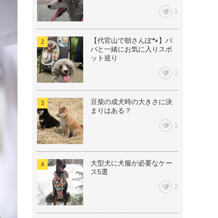
1
【代官山で朝さんぽ🐾】パ
パと一緒にお気に入りスポ
ット巡り
1
豆柴の成犬時の大きさに決
まりはある？
1
大型犬に犬服が必要なケー
ス5選
2