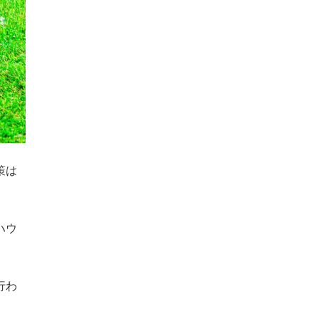
策は
ハウ
行わ