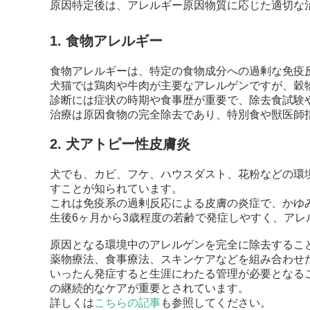
原因特定後は、アレルギー原因物質に応じた適切な
1. 食物アレルギー
食物アレルギーは、特定の食物成分への過剰な免疫
犬猫では鶏肉や牛肉が主要なアレルゲンですが、穀
診断には症状の時期や食事歴が重要で、除去食試験
治療は原因食物の完全除去であり、特別食や獣医師
2. 犬アトピー性皮膚炎
犬でも、カビ、フケ、ハウスダスト、花粉などの環
すことが知られています。
これは免疫系の過剰反応による皮膚の炎症で、かゆ
生後6ヶ月から3歳程度の若齢で発症しやすく、ア
原因となる環境中のアレルゲンを完全に除去するこ
薬物療法、食事療法、スキンケアなどを組み合わせ
いったん発症すると生涯にわたる管理が必要となる
の継続的なケアが重要とされています。
詳しくは
こちらの記事
も参照してください。