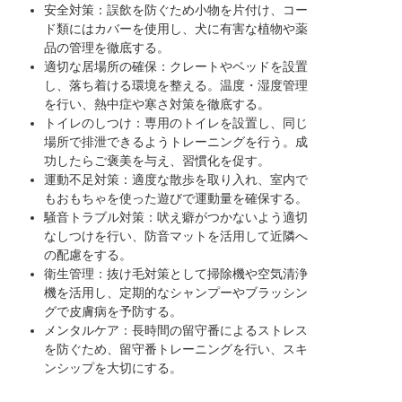
安全対策：誤飲を防ぐため小物を片付け、コー
ド類にはカバーを使用し、犬に有害な植物や薬
品の管理を徹底する。
適切な居場所の確保：クレートやベッドを設置
し、落ち着ける環境を整える。温度・湿度管理
を行い、熱中症や寒さ対策を徹底する。
トイレのしつけ：専用のトイレを設置し、同じ
場所で排泄できるようトレーニングを行う。成
功したらご褒美を与え、習慣化を促す。
運動不足対策：適度な散歩を取り入れ、室内で
もおもちゃを使った遊びで運動量を確保する。
騒音トラブル対策：吠え癖がつかないよう適切
なしつけを行い、防音マットを活用して近隣へ
の配慮をする。
衛生管理：抜け毛対策として掃除機や空気清浄
機を活用し、定期的なシャンプーやブラッシン
グで皮膚病を予防する。
メンタルケア：長時間の留守番によるストレス
を防ぐため、留守番トレーニングを行い、スキ
ンシップを大切にする。