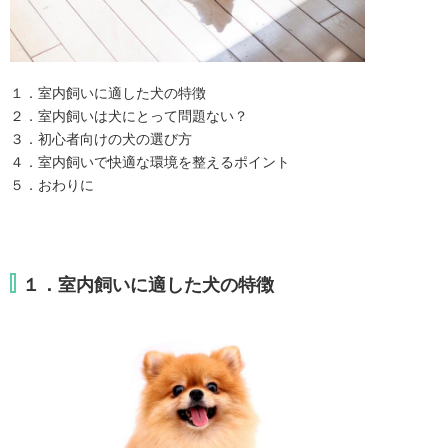
１．室内飼いに適した犬の特徴

２．室内飼いは犬にとって問題ない？

３．初心者向けの犬の選び方

４．室内飼いで快適な環境を整えるポイント

５．おわりに
１．室内飼いに適した犬の特徴