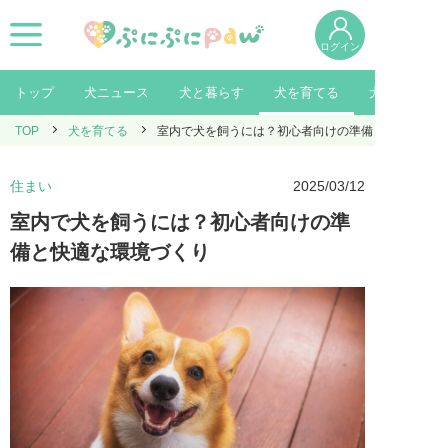
ログイン
トップ
犬ニュース
犬と暮らす
犬を育てる
犬を知る
TOP
犬を育てる
室内で犬を飼うには？初心者向けの準備と快適な環境
住まい
2025/03/12
室内で犬を飼うには？初心者向けの準
備と快適な環境づくり