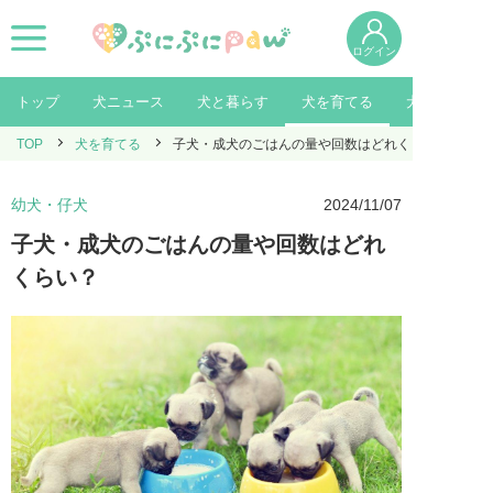
ログイン
トップ
犬ニュース
犬と暮らす
犬を育てる
犬を知る
TOP
犬を育てる
子犬・成犬のごはんの量や回数はどれくらい？
幼犬・仔犬
2024/11/07
子犬・成犬のごはんの量や回数はどれ
くらい？