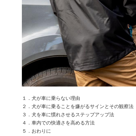
１．犬が車に乗らない理由

２．犬が車に乗ることを嫌がるサインとその観察法

３．犬を車に慣れさせるステップアップ法

４．車内での快適さを高める方法

５．おわりに