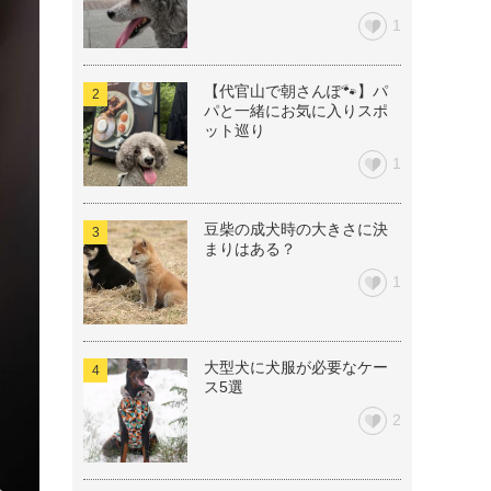
1
【代官山で朝さんぽ🐾】パ
パと一緒にお気に入りスポ
ット巡り
1
豆柴の成犬時の大きさに決
まりはある？
1
大型犬に犬服が必要なケー
ス5選
2