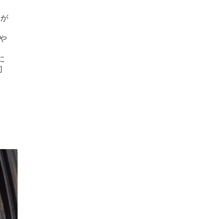
とが
や
に
切