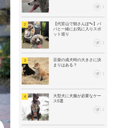
1
【代官山で朝さんぽ🐾】パ
パと一緒にお気に入りスポ
ット巡り
1
豆柴の成犬時の大きさに決
まりはある？
1
大型犬に犬服が必要なケー
ス5選
2