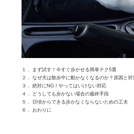
１． まず試す！今すぐ歩かせる簡単テク5選

２． なぜ犬は散歩中に動かなくなるのか？原因と対策
３． 絶対にNG！やってはいけない対応

４． どうしても歩かない場合の最終手段

５． 日頃からできる歩かなくならないための工夫

６． おわりに