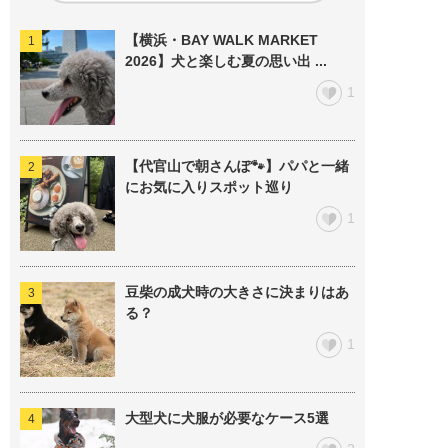
【横浜・BAY WALK MARKET
2026】犬と楽しむ夏の思い出 ...
1
【代官山で朝さんぽ🐾】パパと一緒
にお気に入りスポット巡り
1
豆柴の成犬時の大きさに決まりはあ
る？
1
大型犬に犬服が必要なケース5選