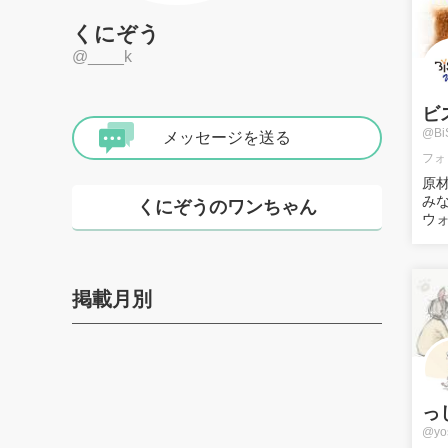
くにぞう
@____k
ビ
@Bi
メッセージを送る
フォ
原
み
くにぞうのワンちゃん
ウォ
掲載月別
っ
@yos