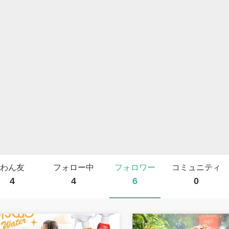
わん友
フォロー中
フォロワー
コミュニティ
4
4
6
0