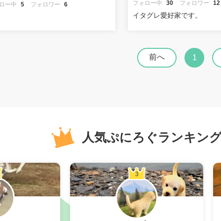
フォロー中
30
フォロワー
12
ロー中
5
フォロワー
6
イタグレ愛好家です。
前へ
1
人気ぷにろぐランキン
3