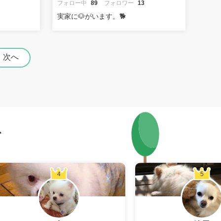
フォロー中
89
フォロワー
13
実家に🐶がいます。🐕
次へ
グ
4
5