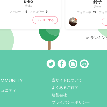
u-ko
鈴子
@uko
@ami
フォロー中
5
フォロワー
9
フォロー中
22
フォ
フォローする
≫ ランキ
MMUNITY
当サイトについて
よくあるご質問
ミュニティ
運営会社
プライバシーポリシー