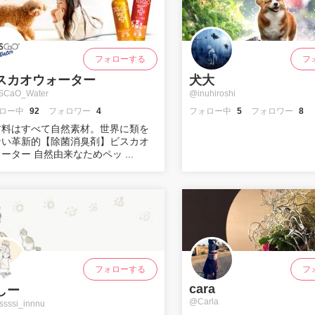
フォローする
フ
スカオウォーター
犬大
SCaO_Water
@inuhiroshi
ロー中
92
フォロワー
4
フォロー中
5
フォロワー
8
材料はすべて自然素材。世界に類を
ない革新的【除菌消臭剤】ビスカオ
ーター 自然由来なためペッ ...
フォローする
フ
cara
しー
@Carla
sssi_innnu