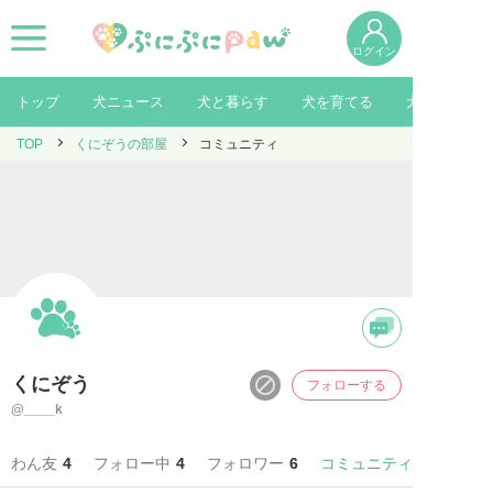
ログイン
トップ
犬ニュース
犬と暮らす
犬を育てる
犬を知る
TOP
くにぞうの部屋
コミュニティ
くにぞう
フォローする
@____k
わん友
4
フォロー中
4
フォロワー
6
コミュニティ