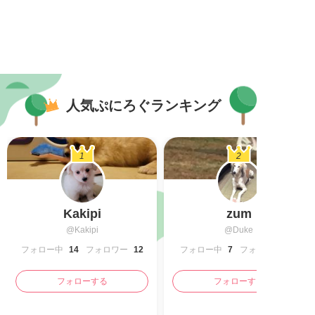
人気ぷにろぐランキング
1
2
Kakipi
zum
@Kakipi
@Duke
フォロー中
14
フォロワー
12
フォロー中
7
フォロワー
フォローする
フォローする