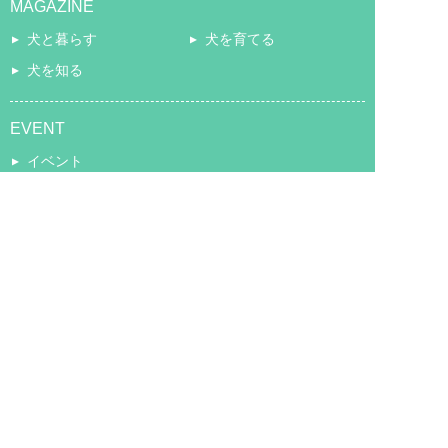
MAGAZINE
犬と暮らす
犬を育てる
犬を知る
EVENT
イベント
BLOG
ぷにろぐ
COMMUNITY
コミュニティ
Copyright © puni puni paw. All Rights Reserved.