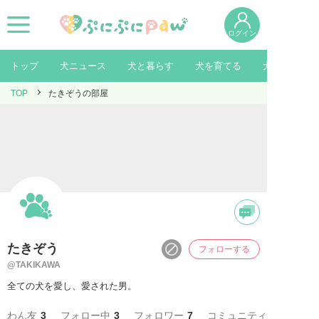
ログイン
トップ
犬ニュース
犬と暮らす
犬を育てる
犬を知る
TOP
たきぞうの部屋
たきぞう
フォローする
@TAKIKAWA
全ての犬を愛し、愛された男。
わん友
3
フォロー中
3
フォロワー
7
コミュニティ