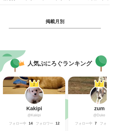
掲載月別
人気ぷにろぐランキング
1
2
Kakipi
zum
@Kakipi
@Duke
フォロー中
14
フォロワー
12
フォロー中
7
フォロワー