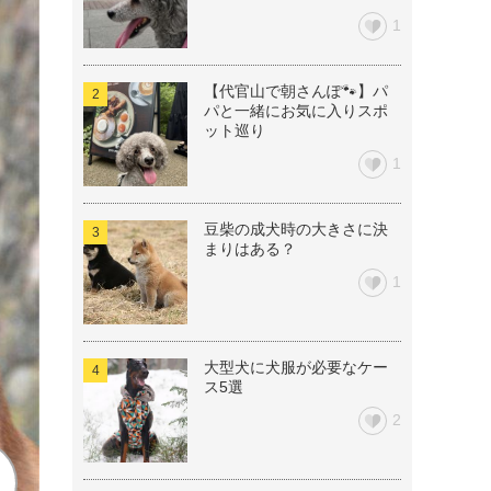
1
【代官山で朝さんぽ🐾】パ
パと一緒にお気に入りスポ
ット巡り
1
豆柴の成犬時の大きさに決
まりはある？
1
大型犬に犬服が必要なケー
ス5選
2