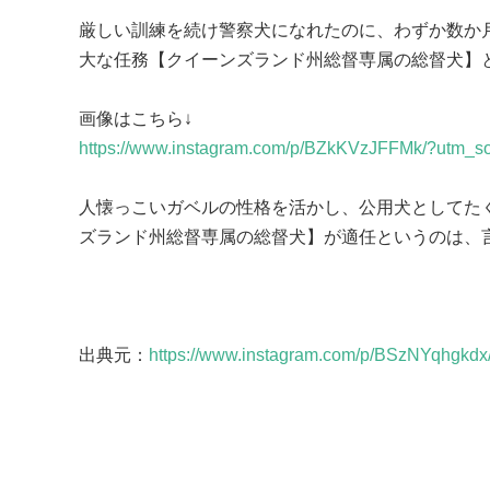
厳しい訓練を続け警察犬になれたのに、わずか数か
大な任務【クイーンズランド州総督専属の総督犬】と
https://www.instagram.com/p/BZkKVzJFFMk/?utm_s
人懐っこいガベルの性格を活かし、公用犬としてた
ズランド州総督専属の総督犬】が適任というのは、言
出典元：
https://www.instagram.com/p/BSzNYqhgkd