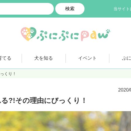
検索
当サイト
育てる
犬を知る
イベント
ぷ
びっくり！
2020/
る?!その理由にびっくり！