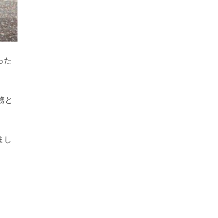
った
務と
まし