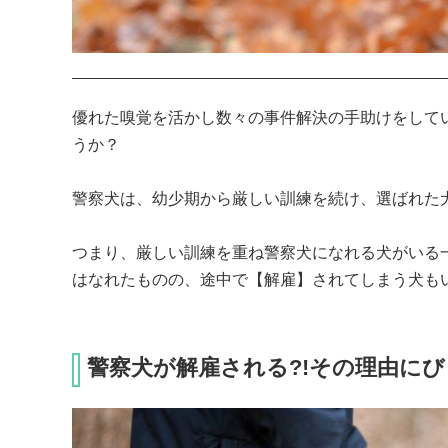
優れた嗅覚を活かし数々の事件解決の手助けをして
うか？

警察犬は、幼少期から厳しい訓練を続け、選ばれた犬
つまり、厳しい訓練を重ね警察犬になれる犬がいる
はなれたものの、途中で【解雇】されてしまう犬も
警察犬が解雇される?!その理由に