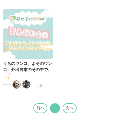
うちのワンコ、よそのワン
コ。外出自粛のその中で。
...（
12
）
前へ
1
次へ