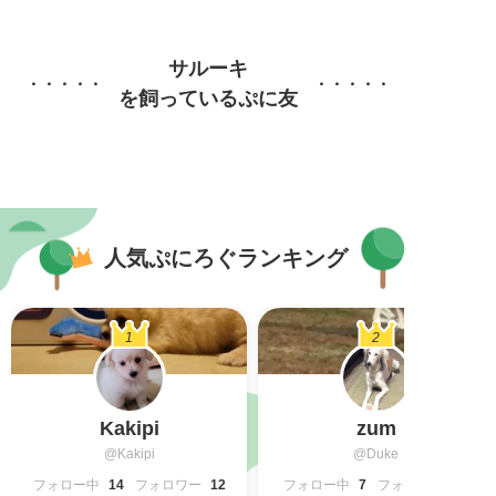
サルーキ
を飼っているぷに友
人気ぷにろぐランキング
1
2
Kakipi
zum
@Kakipi
@Duke
フォロー中
14
フォロワー
12
フォロー中
7
フォロワー