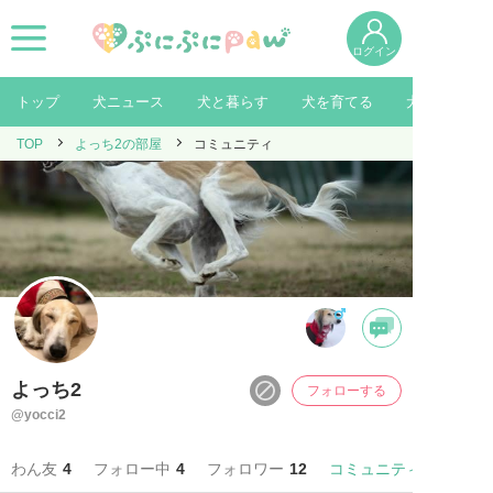
ログイン
トップ
犬ニュース
犬と暮らす
犬を育てる
犬を知る
TOP
よっち2の部屋
コミュニティ
よっち2
フォローする
@yocci2
わん友
4
フォロー中
4
フォロワー
12
コミュニティ