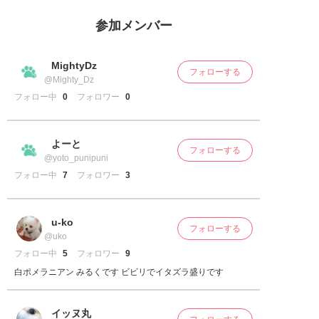
参加メンバー
MightyDz
フォローする
@Mighty_Dz
フォロー中
0
フォロワー
0
よーと
フォローする
@yoto_punipuni
フォロー中
7
フォロワー
3
u-ko
フォローする
@uko
フォロー中
5
フォロワー
9
白ポメラニアン みるくです ビビリでイタズラ盛りです
イッヌ丸