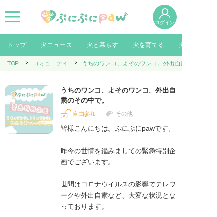
ログイン
トップ
犬ニュース
犬と暮らす
犬を育てる
犬を知る
TOP
コミュニティ
うちのワンコ、よそのワンコ。外出自粛のその中で
うちのワンコ、よそのワンコ。外出自
粛のその中で。
自由参加
その他
皆様こんにちは。ぷにぷにpawです。

昨今の世情を鑑みましての緊急特別企
画でございます。

世間はコロナウイルスの影響でテレワ
ークや外出自粛など、大変な状況とな
っております。
