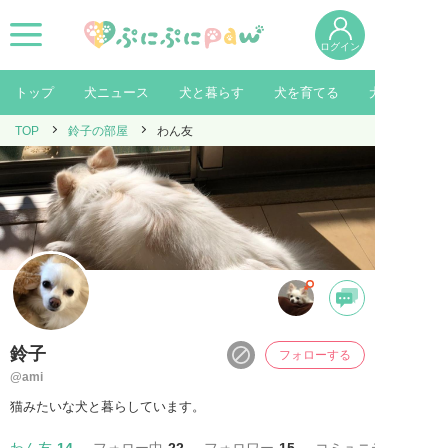
ログイン
トップ
犬ニュース
犬と暮らす
犬を育てる
犬を知る
TOP
鈴子の部屋
わん友
鈴子
フォローする
@ami
猫みたいな犬と暮らしています。