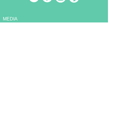
MEDIA
犬ニュース
MAGAZINE
犬と暮らす
犬を育てる
犬を知る
EVENT
イベント
BLOG
ぷにろぐ