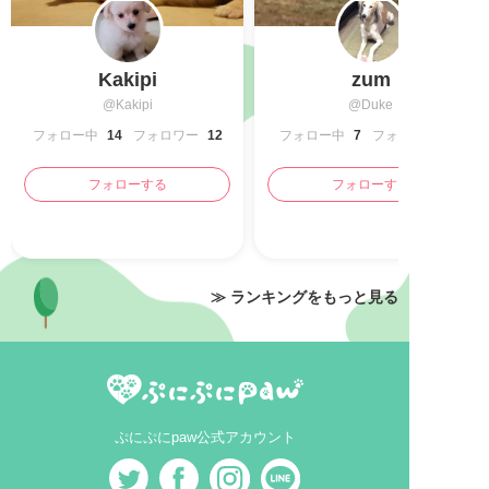
Kakipi
zum
@Kakipi
@Duke
フォロー中
14
フォロワー
12
フォロー中
7
フォロワー
フォローする
フォローする
≫ ランキングをもっと見る
ぷにぷにpaw公式アカウント