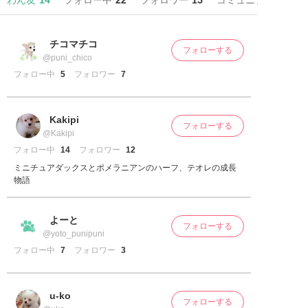
わん友
14
フォロー中
22
フォロワー
15
コミュニティ
チコマチコ
フォローする
@puni_chico
フォロー中
5
フォロワー
7
Kakipi
フォローする
@Kakipi
フォロー中
14
フォロワー
12
ミニチュアダックスとポメラニアンのハーフ、テオレの成長
物語
よーと
フォローする
@yoto_punipuni
フォロー中
7
フォロワー
3
u-ko
フォローする