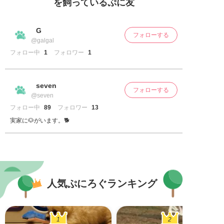
を飼っているぷに友
G
フォローする
@galgal
フォロー中
1
フォロワー
1
seven
フォローする
@seven
フォロー中
89
フォロワー
13
実家に🐶がいます。🐕
人気ぷにろぐランキング
1
2