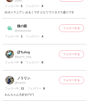
@uko
フォロー中
5
フォロワー
9
白ポメラニアン みるくです ビビリでイタズラ盛りです
猫の眼
フォローする
@nekonome
フォロー中
1
フォロワー
4
ぽちdog
フォローする
@pochi_dog
フォロー中
6
フォロワー
8
ノリリン
フォローする
@noririn
フォロー中
11
フォロワー
8
わんちゃん大好き(^o^)