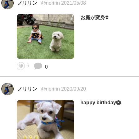
ノリリン
@noririn 2021/05/08
お庭が変身❣️
6
0
ノリリン
@noririn 2020/09/20
happy birthday🎂