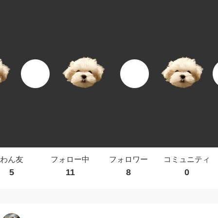
わん友
フォロー中
フォロワー
コミュニティ
5
11
8
0