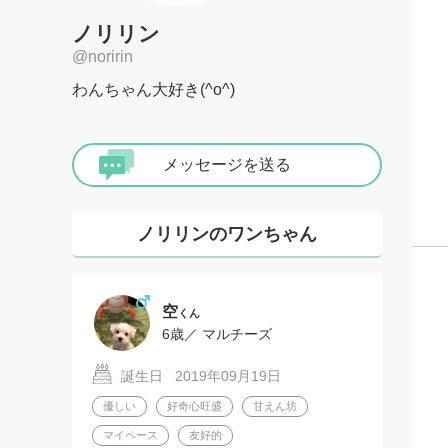
ノリリン
@noririn
わんちゃん大好き(^o^)
メッセージを送る
ノリリンのワンちゃん
空
くん
6歳／ マルチーズ
誕生日 2019年09月19日
優しい
好奇心旺盛
甘えん坊
マイペース
友好的