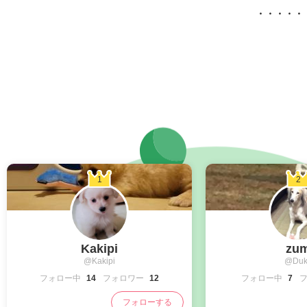
1
2
Kakipi
zu
@Kakipi
@Duk
フォロー中
14
フォロワー
12
フォロー中
7
フォローする