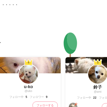
グ
4
5
u-ko
鈴子
@uko
@ami
フォロー中
5
フォロワー
9
フォロー中
22
フォ
フォローする