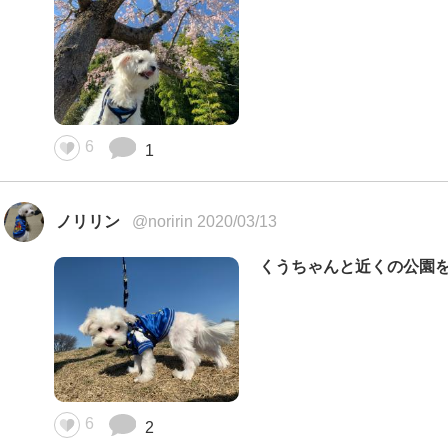
6
1
ノリリン
@noririn 2020/03/13
くうちゃんと近くの公園
6
2