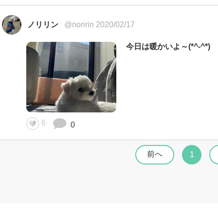
ノリリン
@noririn 2020/02/17
今日は暖かいよ～(*^-^*)
6
0
前へ
1