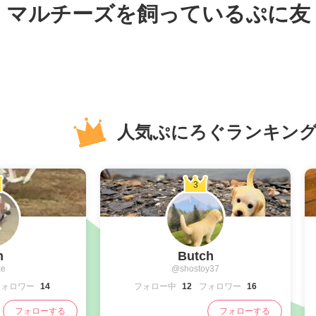
マルチーズ
を飼っているぷに友
人気ぷにろぐランキン
3
m
Butch
e
@shostoy37
フォロワー
14
フォロー中
12
フォロワー
16
フォローする
フォローする