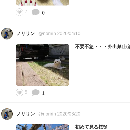
7
0
ノリリン
@noririn 2020/04/10
不要不急・・・外出禁止(涙
5
1
ノリリン
@noririn 2020/03/20
初めて見る桜🌸