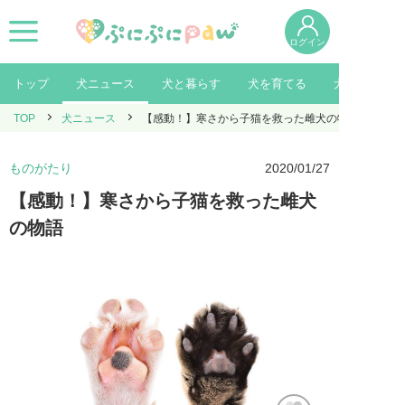
ログイン
トップ
犬ニュース
犬と暮らす
犬を育てる
犬を知る
TOP
犬ニュース
【感動！】寒さから子猫を救った雌犬の物語
ものがたり
2020/01/27
【感動！】寒さから子猫を救った雌犬
の物語