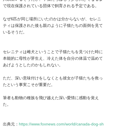
で現在保護されている団体で飼育される予定である。

なぜ6匹が同じ場所にいたのかは分からないが、セレニ
ティは保護された後も親のように子猫たちの面倒を見て
いるそうだ。

セレニティは雌犬ということで子猫たちを見つけた時に
本能的に母性が芽生え、冷えた体を自分の体温で温めて
あげようとしたのかもしれない。

ただ、深い意味付けをしなくとも彼女が子猫たちを救っ
たという事実こそが重要だ。

筆者も動物の種族を飛び越えた深い愛情に感動を覚え
た。

出典元：
https://www.foxnews.com/world/canada-dog-sh