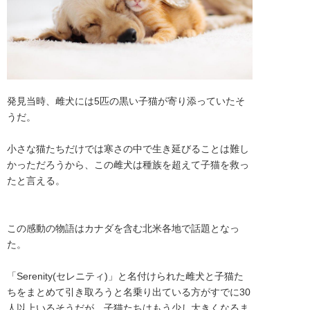
発見当時、雌犬には5匹の黒い子猫が寄り添っていたそ
うだ。

小さな猫たちだけでは寒さの中で生き延びることは難し
かっただろうから、この雌犬は種族を超えて子猫を救っ
たと言える。

この感動の物語はカナダを含む北米各地で話題となっ
た。

「Serenity(セレニティ)」と名付けられた雌犬と子猫た
ちをまとめて引き取ろうと名乗り出ている方がすでに30
人以上いるそうだが、子猫たちはもう少し大きくなるま