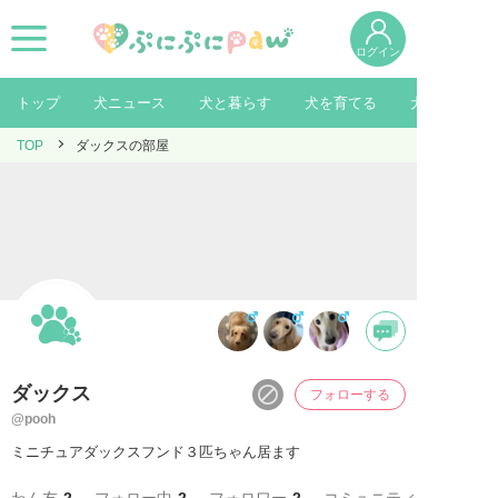
ログイン
トップ
犬ニュース
犬と暮らす
犬を育てる
犬を知る
TOP
ダックスの部屋
ダックス
フォローする
@pooh
ミニチュアダックスフンド３匹ちゃん居ます