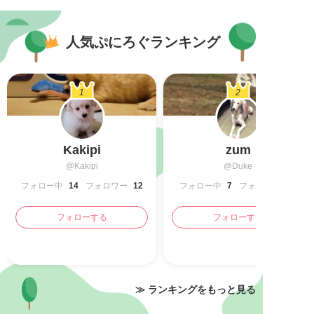
人気ぷにろぐランキング
1
2
Kakipi
zum
@Kakipi
@Duke
フォロー中
14
フォロワー
12
フォロー中
7
フォロワー
フォローする
フォローする
≫ ランキングをもっと見る