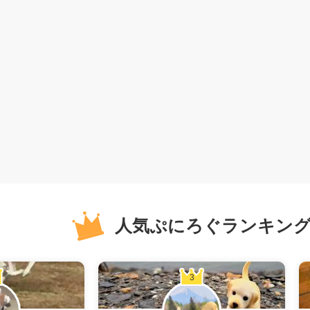
人気ぷにろぐランキン
3