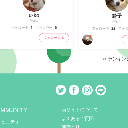
u-ko
鈴子
@uko
@ami
フォロー中
5
フォロワー
9
フォロー中
22
フォ
フォローする
≫ ランキ
MMUNITY
当サイトについて
よくあるご質問
ミュニティ
運営会社