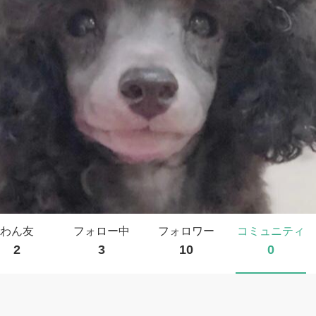
わん友
フォロー中
フォロワー
コミュニティ
2
3
10
0