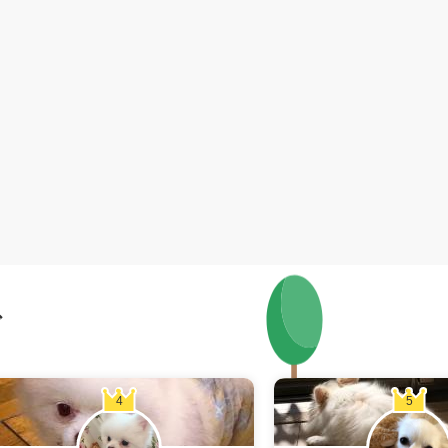
グ
4
5