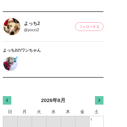
よっち2
フォローする
@yocci2
よっち2のワンちゃん
2026年8月
日
月
火
水
木
金
土
1