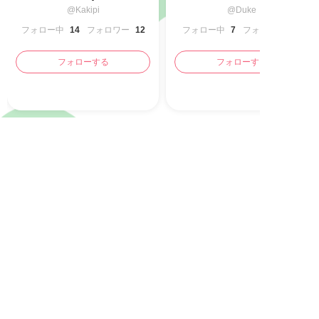
@Kakipi
@Duke
フォロー中
14
フォロワー
12
フォロー中
7
フォロワー
フォローする
フォローする
≫ ランキングをもっと見る
ぷにぷにpaw公式アカウント
MEDIA