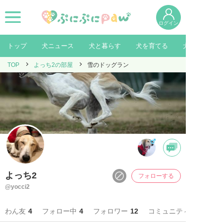
ログイン
トップ
犬ニュース
犬と暮らす
犬を育てる
犬を知る
TOP
よっち2の部屋
雪のドッグラン
よっち2
フォローする
@yocci2
わん友
4
フォロー中
4
フォロワー
12
コミュニティ