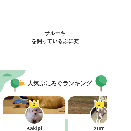
サルーキ
を飼っているぷに友
人気ぷにろぐランキング
1
2
Kakipi
zum