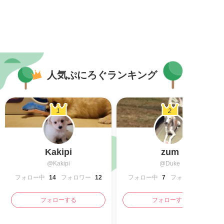
人気ぷにろぐランキング
1
2
Kakipi
zum
@Kakipi
@Duke
フォロー中
14
フォロワー
12
フォロー中
7
フォロワー
フォローする
フォローする