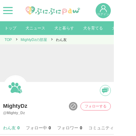
ログイン
トップ
犬ニュース
犬と暮らす
犬を育てる
犬を知る
TOP
MightyDzの部屋
わん友
MightyDz
フォローする
@Mighty_Dz
わん友
0
フォロー中
0
フォロワー
0
コミュニティ