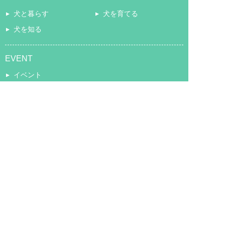
犬と暮らす
犬を育てる
犬を知る
EVENT
イベント
BLOG
ぷにろぐ
COMMUNITY
コミュニティ
Copyright © puni puni paw. All Rights Reserved.