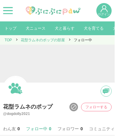
ログイン
トップ
犬ニュース
犬と暮らす
犬を育てる
犬を知る
TOP
花型ラムネのポップの部屋
フォロー中
花型ラムネのポップ
フォローする
@dogdolly2021
わん友
0
フォロー中
0
フォロワー
0
コミュニティ