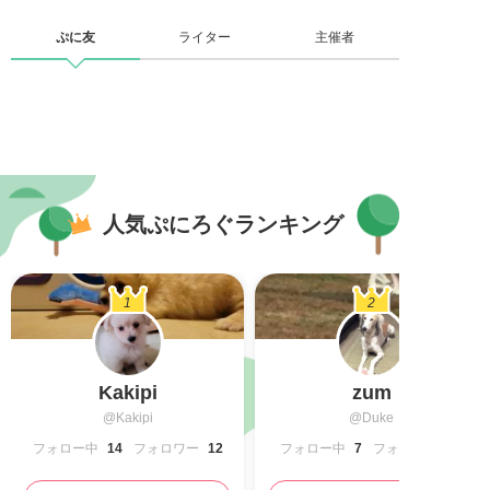
ぷに友
ライター
主催者
人気ぷにろぐランキング
1
2
Kakipi
zum
@Kakipi
@Duke
フォロー中
14
フォロワー
12
フォロー中
7
フォロワー