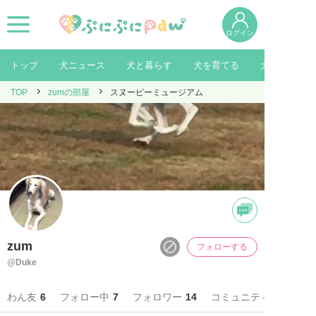
ログイン
トップ
犬ニュース
犬と暮らす
犬を育てる
犬を知る
TOP
zumの部屋
スヌーピーミュージアム
zum
フォローする
@Duke
わん友
6
フォロー中
7
フォロワー
14
コミュニティ