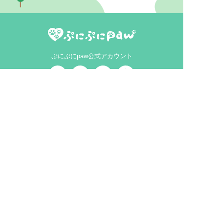
ぷにぷにpaw公式アカウント
MEDIA
犬ニュース
MAGAZINE
犬と暮らす
犬を育てる
犬を知る
EVENT