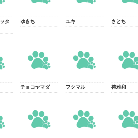
ッタ
ゆきち
ユキ
さとち
チョコヤマダ
フクマル
祷雅和