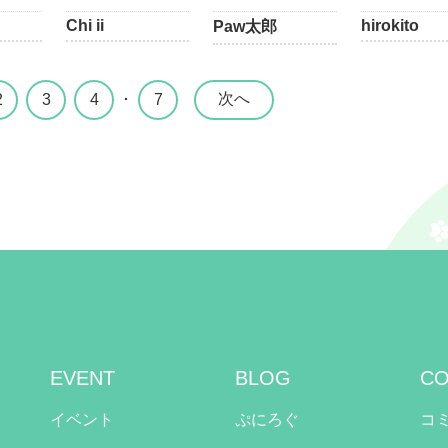
Chi ii
hirokito
Paw太郎
次へ
2
3
4
･
7
EVENT
BLOG
CO
イベント
ぷにろぐ
コ