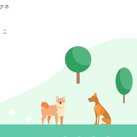
クネ
、こ